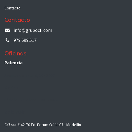
Contacto
Contacto
info@grupocfi.com
979 699 517
Oficinas
Palencia
Avenida de Madrid, 10 - 34004
Madrid
Pº de la Castellana, 200 - 28046
Colombia
C/7 sur # 42-70 Ed. Forum Of. 1107 - Medellín