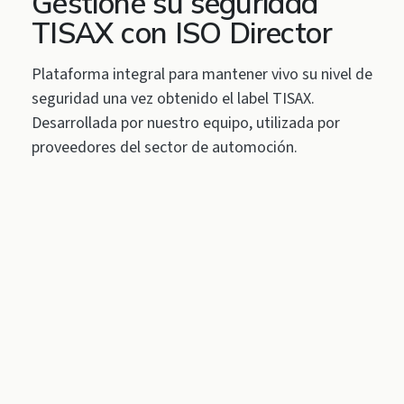
Gestione su seguridad
TISAX con ISO Director
Plataforma integral para mantener vivo su nivel de
seguridad una vez obtenido el label TISAX.
Desarrollada por nuestro equipo, utilizada por
proveedores del sector de automoción.
SOFTWARE PROPIO · INCLUIDO OPCIONAL
ISO Director
Centraliza documentación, evidencias,
controles, auditorías y riesgos. Alineada con
ISO 27001, ENS, TISAX, DORA y NIS 2.