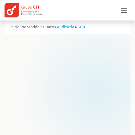
Ir al contenido
Inicio
Protección de Datos
Auditoría RGPD
›
›