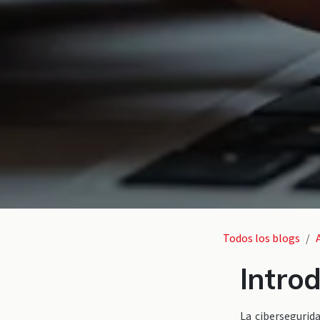
Todos los blogs
Intro
La cibersegurid