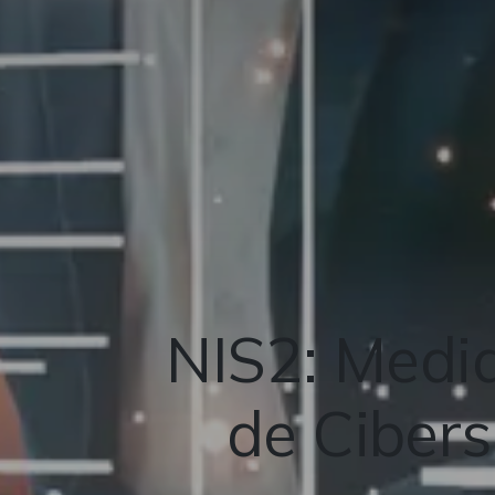
NIS2: Medid
de Cibers