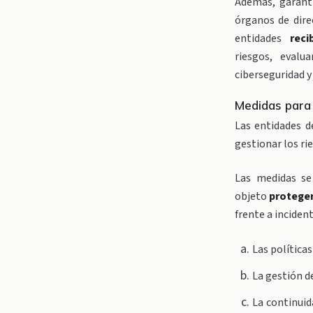
Además, garant
órganos de dire
entidades
rec
riesgos, evalu
ciberseguridad y
Medidas para 
Las entidades 
gestionar los ri
Las medidas se
objeto
proteger
frente a inciden
Las políticas
La gestión d
La continuid