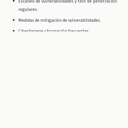
Escaneo de vulnerabilidades y test de penetración
regulares.
Medidas de mitigación de vulnerabilidades.
Ciberhigiene y formación frecuentes.
Artículo 21.2 f) Políticas y procedimiento para
evaluar la eficacia de las medidas para la gestión
de riesgos de ciberseguridad.
Políticas y procedimientos de evaluación de
medidas.
Auditorías y pruebas frecuentes.
Artículo 21.2 g) Prácticas básicas de ciberhigiene y
formación en ciberseguridad.