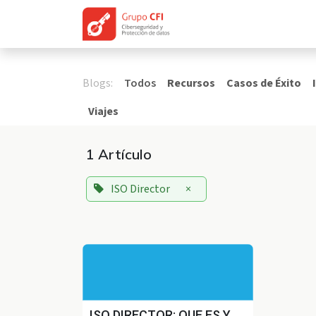
Ir al contenido
Implantación de SGSI
Blogs:
Todos
Recursos
Casos de Éxito
Viajes
1 Artículo
ISO Director
×
ISO DIRECTOR: QUE ES Y