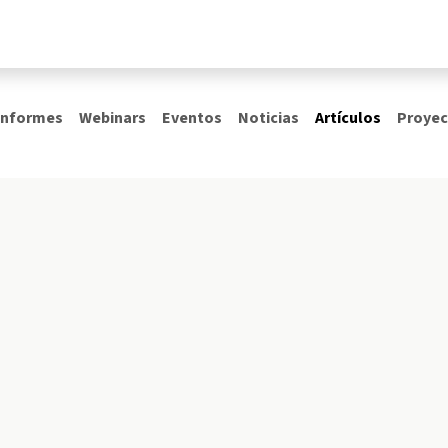
Ciberseguridad
Protección de Datos
Plataformas
F
Informes
Webinars
Eventos
Noticias
Artículos
Proyec