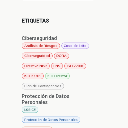
ETIQUETAS
Ciberseguridad
Análisis de Riesgos
Caso de éxito
Ciberseguridad
DORA
Directiva NIS2
ENS
ISO 27001
ISO 27701
ISO Director
Plan de Contingencias
Protección de Datos
Personales
LSSICE
Protección de Datos Personales