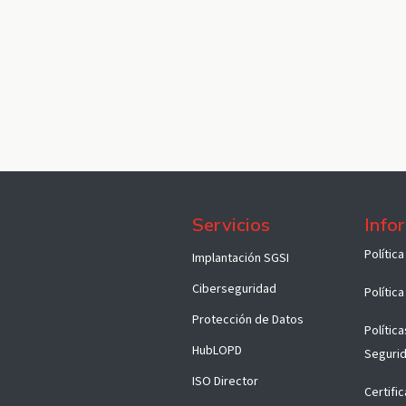
Servicios
Info
Políti​c
Implantación SGSI
Ciberseguridad
Polític
Protección de Datos
Polític
HubLOPD
Seguri
ISO Director
Certifi