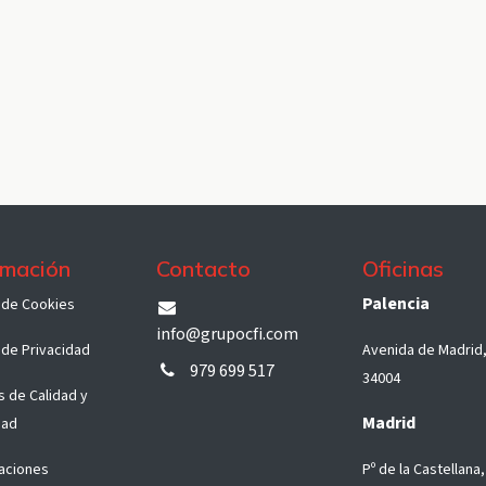
rmación
Contacto
Oficinas
Palencia
a d​e Co​okies
info@grupocfi.com
a de Privacidad
Avenida de Madrid,
979 699 517
34004
as de Calidad y
Madrid
dad
caciones
Pº de la Castellana,