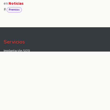
en
Noticias
#
Premios
Servicios
Implantación SGSI
Ciberseguridad
Protección de Datos
HubLOPD
ISO Director
Formación
Nosotros