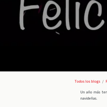
Todos los blogs
Un año más teng
navideñas.