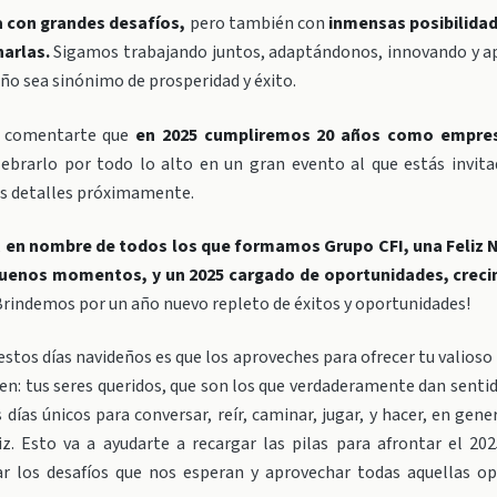
a con grandes desafíos,
pero también con
inmensas posibilida
arlas.
Sigamos trabajando juntos, adaptándonos, innovando y a
ño sea sinónimo de prosperidad y éxito.
a comentarte que
en 2025 cumpliremos 20 años como empre
lebrarlo por todo lo alto en un gran evento al que estás invitad
s detalles próximamente.
,
en nombre de todos los que formamos Grupo CFI, una Feliz N
 buenos momentos, y un 2025 cargado de oportunidades, creci
Brindemos por un año nuevo repleto de éxitos y oportunidades!
estos días navideños es que los aproveches para ofrecer tu valioso
n: tus seres queridos, que son los que verdaderamente dan sentid
días únicos para conversar, reír, caminar, jugar, y hacer, en gene
iz. Esto va a ayudarte a recargar las pilas para afrontar el 20
ar los desafíos que nos esperan y aprovechar todas aquellas o