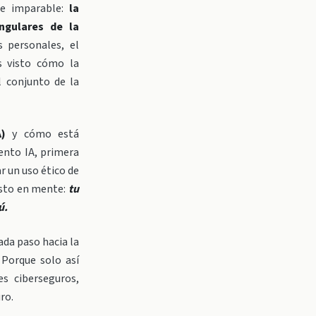
e imparable:
la
ngulares de la
 personales, el
s visto cómo la
 conjunto de la
A)
y cómo está
ento IA, primera
r un uso ético de
esto en mente:
tu
tú.
ada paso hacia la
 Porque solo así
s ciberseguros,
ro.