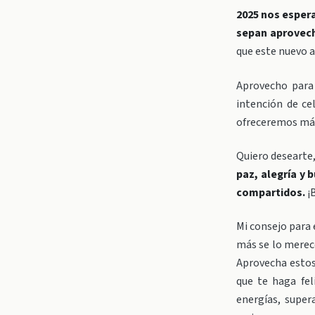
2025 nos esper
sepan aprovech
que este nuevo a
Aprovecho par
intención de ce
ofreceremos má
Quiero desearte
paz, alegría y
compartidos.
¡
Mi consejo para 
más se lo merece
Aprovecha estos 
que te haga fel
energías, super