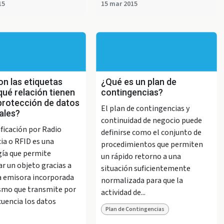
15
15 mar 2015
n las etiquetas
¿Qué es un plan de
qué relación tienen
contingencias?
protección de datos
El plan de contingencias y
ales?
continuidad de negocio puede
ificación por Radio
definirse como el conjunto de
ia o RFID es una
procedimientos que permiten
ía que permite
un rápido retorno a una
ar un objeto gracias a
situación suficientemente
 emisora incorporada
normalizada para que la
smo que transmite por
actividad de...
cuencia los datos
Plan de Contingencias