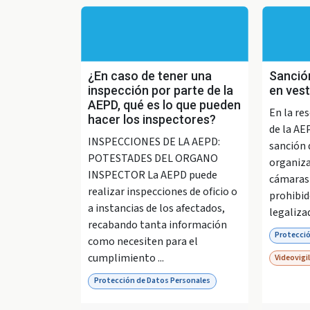
¿En caso de tener una
Sanción
inspección por parte de la
en vest
AEPD, qué es lo que pueden
En la re
hacer los inspectores?
de la AE
INSPECCIONES DE LA AEPD:
sanción 
POTESTADES DEL ORGANO
organiza
INSPECTOR La AEPD puede
cámaras 
realizar inspecciones de oficio o
prohibid
a instancias de los afectados,
legalizad
recabando tanta información
Protecció
como necesiten para el
cumplimiento ...
Videovigi
Protección de Datos Personales