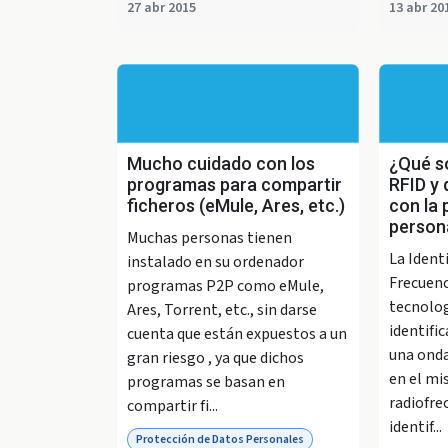
27 abr 2015
13 abr 20
Mucho cuidado con los
¿Qué so
programas para compartir
RFID y 
ficheros (eMule, Ares, etc.)
con la 
person
Muchas personas tienen
La Ident
instalado en su ordenador
Frecuenc
programas P2P como eMule,
tecnolog
Ares, Torrent, etc., sin darse
identific
cuenta que están expuestos a un
una onda
gran riesgo , ya que dichos
en el mi
programas se basan en
radiofre
compartir fi...
identif...
Protección de Datos Personales