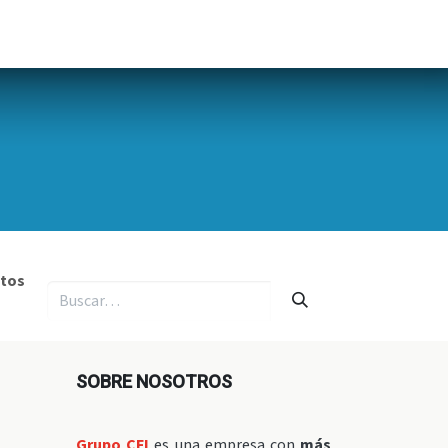
ormación
Recursos
Nosotros
tos
SOBRE NOSOTROS
Grupo CFI
es una empresa con
más