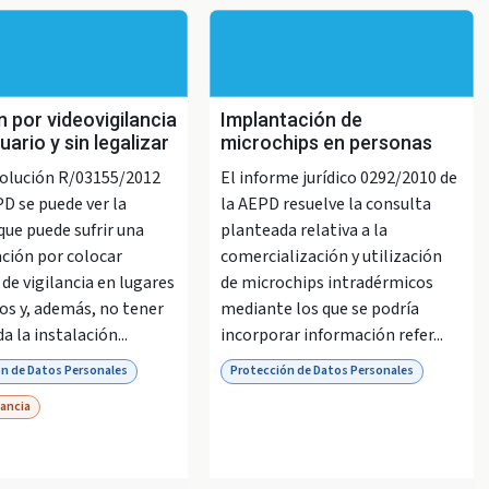
 por videovigilancia
Implantación de
uario y sin legalizar
microchips en personas
solución R/03155/2012
El informe jurídico 0292/2010 de
PD se puede ver la
la AEPD resuelve la consulta
que puede sufrir una
planteada relativa a la
ción por colocar
comercialización y utilización
de vigilancia en lugares
de microchips intradérmicos
os y, además, no tener
mediante los que se podría
a la instalación...
incorporar información refer...
n de Datos Personales
Protección de Datos Personales
lancia