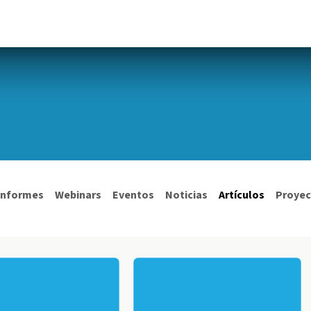
Ciberseguridad
Protección de Datos
Plataformas
F
Informes
Webinars
Eventos
Noticias
Artículos
Proyec