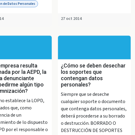
n de Datos Personales
14
27 oct 2014
empresa resulta
¿Cómo se deben desechar
ada por la AEPD, la
los soportes que
a denunciante
contengan datos
pedirme algún tipo
personales?
emnización?
Siempre que se deseche
mo establece la LOPD,
cualquier soporte o documento
tados que, como
que contenga datos personales,
ncia de un
deberá procederse a su borrado
miento de lo dispuesto
o destrucción. BORRADO O
PD por el responsable o
DESTRUCCIÓN DE SOPORTES