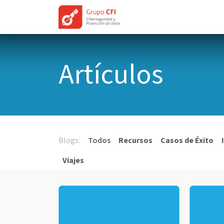
Ir al contenido
Implantación de SGSI
Artículos
Blogs:
Todos
Recursos
Casos de Éxito
Viajes