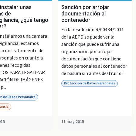
instalar unas
Sanción por arrojar
s de
documentación al
gilancia, ¿qué tengo
contenedor
er?
En la resolución R/00434/2011
instalamos una cámara
de la AEPD se puede ver la
vigilancia, estamos
sanción que puede sufrir una
do un tratamiento de
organización por arrojar
rsonales en cuanto a
documentación que contiene
enes recogidas.
datos personales al contenedor
TOS PARA LEGALIZAR
de basura sin antes destruir di...
ACIÓN DE IMÁGENES
Protección de Datos Personales
p...
n de Datos Personales
lancia
015
11 may 2015