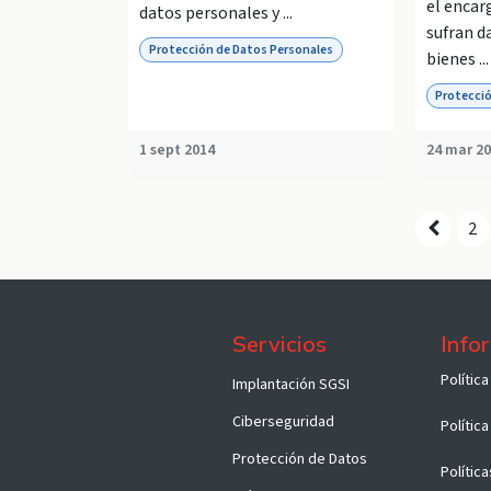
el encar
datos personales y ...
sufran d
Protección de Datos Personales
bienes ...
Protecció
1 sept 2014
24 mar 2
2
Servicios
Info
Políti​c
Implantación SGSI
Ciberseguridad
Polític
Protección de Datos
Polític