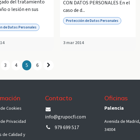
gado del tratamiento
CON DATOS PERSONALES En el
año o lesión en sus
caso de d...
Protección de Datos Personales
n de Datos Personales
014
3 mar 2014
3
4
5
6
rmación
Contacto
Oficinas
Palencia
a d​e Co​okies
info@grupocfi.com
a de Privacidad
Avenida de Madrid,
979 699 517
34004
as de Calidad y