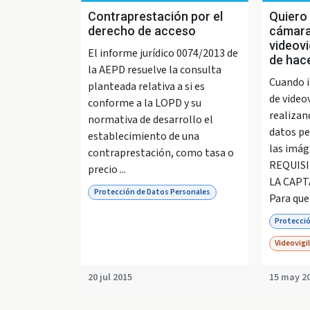
Contraprestación por el
Quiero 
derecho de acceso
cámara
videovi
El informe jurídico 0074/2013 de
de hac
la AEPD resuelve la consulta
Cuando 
planteada relativa a si es
de video
conforme a la LOPD y su
realizan
normativa de desarrollo el
datos pe
establecimiento de una
las imág
contraprestación, como tasa o
REQUISI
precio ...
LA CAPT
Protección de Datos Personales
Para que 
Protecció
Videovigi
20 jul 2015
15 may 2